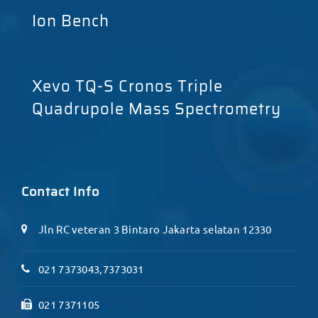
Ion Bench
Xevo TQ-S Cronos Triple
Quadrupole Mass Spectrometry
Contact Info
Jln RC veteran 3 Bintaro Jakarta selatan 12330
021 7373043,7373031
021 7371105