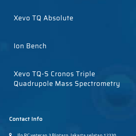
Xevo TQ Absolute
Ion Bench
Xevo TQ-S Cronos Triple
Quadrupole Mass Spectrometry
Contact Info
Jln RC veteran 3 Bintaro Jakarta selatan 12330