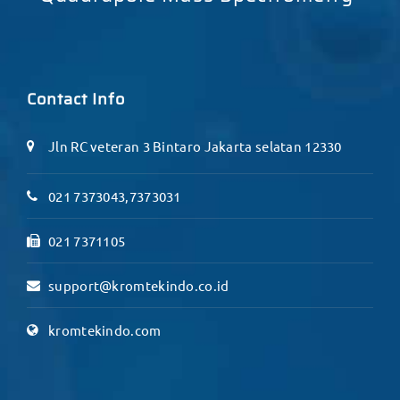
Contact Info
Jln RC veteran 3 Bintaro Jakarta selatan 12330
021 7373043,7373031
021 7371105
support@kromtekindo.co.id
kromtekindo.com