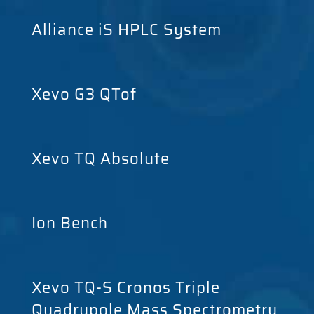
Alliance iS HPLC System
Xevo G3 QTof
Xevo TQ Absolute
Ion Bench
Xevo TQ-S Cronos Triple
Quadrupole Mass Spectrometry