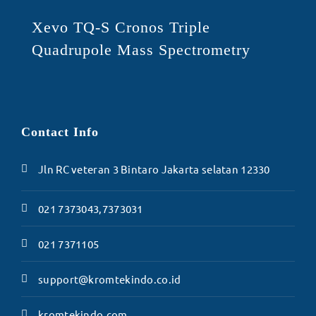
Xevo TQ-S Cronos Triple
Quadrupole Mass Spectrometry
Contact Info
Jln RC veteran 3 Bintaro Jakarta selatan 12330
021 7373043,7373031
021 7371105
support@kromtekindo.co.id
kromtekindo.com