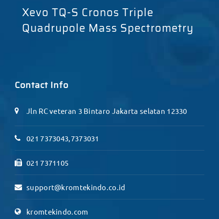
Xevo TQ-S Cronos Triple
Quadrupole Mass Spectrometry
Contact Info
Jln RC veteran 3 Bintaro Jakarta selatan 12330
021 7373043,7373031
021 7371105
support@kromtekindo.co.id
kromtekindo.com