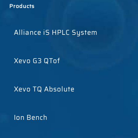
Products
Alliance iS HPLC System
Xevo G3 QTof
Xevo TQ Absolute
Ion Bench