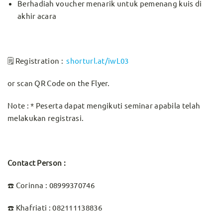
Berhadiah voucher menarik untuk pemenang kuis di
akhir acara
🗒️ Registration :
shorturl.at/iwL03
or scan QR Code on the Flyer.
Note : * Peserta dapat mengikuti seminar apabila telah
melakukan registrasi.
Contact Person
:
☎️ Corinna : 08999370746
☎️ Khafriati : 082111138836