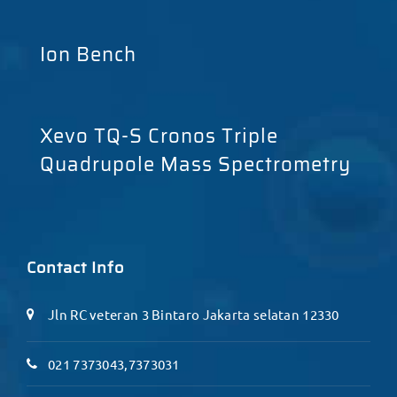
Ion Bench
Xevo TQ-S Cronos Triple
Quadrupole Mass Spectrometry
Contact Info
Jln RC veteran 3 Bintaro Jakarta selatan 12330
021 7373043,7373031